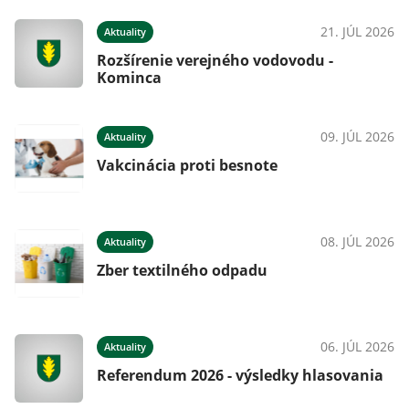
026
21. JÚL 2026
Aktuality
í
Rozšírenie verejného vodovodu -
Kominca
026
09. JÚL 2026
Aktuality
Vakcinácia proti besnote
026
08. JÚL 2026
Aktuality
Zber textilného odpadu
026
06. JÚL 2026
Aktuality
Referendum 2026 - výsledky hlasovania