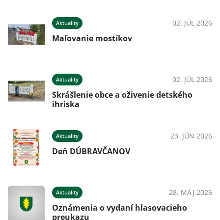
026
02. JÚL 2026
Aktuality
Maľovanie mostíkov
026
02. JÚL 2026
Aktuality
Skrášlenie obce a oživenie detského
ihriska
026
23. JÚN 2026
Aktuality
Deň DÚBRAVČANOV
026
28. MÁJ 2026
Aktuality
Oznámenia o vydaní hlasovacieho
preukazu