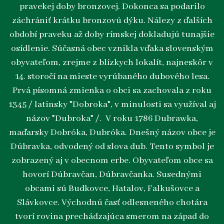
pravekej doby bronzovej. Dokonca sa podarilo
záchrániť krátku bronzovú dýku. Nálezy z ďalších
období praveku až doby rímskej dokladujú tunajšie
osídlenie. Súčasná obec vznikla vďaka slovenským
obyvateľom, zrejme z blízkych lokalít, najneskôr v
14. storočí na mieste vyrúbaného dubového lesa.
Prvá písomná zmienka o obci sa zachovala z roku
1345 / latinsky "Dobroka", v minulosti sa využíval aj
názov "Dubroka" /. V roku 1786 Dubrawka,
maďarsky Dobróka, Dubróka. Dnešný názov obce je
Dúbravka, odvodený od slova dub. Tento symbol je
zobrazený aj v obecnom erbe. Obyvateľom obce sa
hovorí Dúbravčan, Dúbravčanka. Susednými
obcami sú Budkovce, Hatalov, Falkušovce a
Slávkovce. Východnú časť odlesneného chotára
tvorí rovina prechádzajúca smerom na západ do