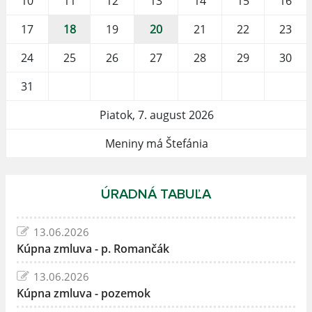
10
11
12
13
14
15
16
17
18
19
20
21
22
23
24
25
26
27
28
29
30
31
Piatok, 7. august 2026
Meniny má Štefánia
ÚRADNÁ TABUĽA
13.06.2026
Kúpna zmluva - p. Romančák
13.06.2026
Kúpna zmluva - pozemok