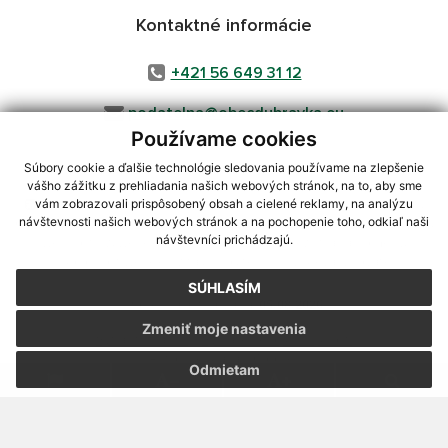
Kontaktné informácie
+421 56 649 31 12
podatelna@obecdubravka.eu
Používame cookies
Súbory cookie a ďalšie technológie sledovania používame na zlepšenie
vášho zážitku z prehliadania našich webových stránok, na to, aby sme
využite možnosť získavania aktuálnych informácií s využitím RSS
,
vám zobrazovali prispôsobený obsah a cielené reklamy, na analýzu
CMS systém (redakčný) systém ECHELON 2,
Mapa stránok
,
web portál
,
návštevnosti našich webových stránok a na pochopenie toho, odkiaľ naši
návštevníci prichádzajú.
webhosting
,
webex.digital, s.r.o.
,
domény
,
registrácia domény
,
spoločnosť webex.digital, s.r.o.
,
technický prevádzkovateľ
SÚHLASÍM
Posledná aktualizácia:
05.08.2026
Zmeniť moje nastavenia
Vytlačiť stránku
|
Vyhlásenie o prístupnosti
Autorské práva
|
Cookies
Odmietam
webdesign
|