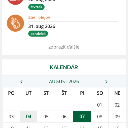
štvrtok
Zber olejov
31. aug 2026
pondelok
zobraziť ďalšie
KALENDÁR
AUGUST 2026
PO
UT
ST
ŠT
PI
SO
NE
01
02
03
04
05
06
07
08
09