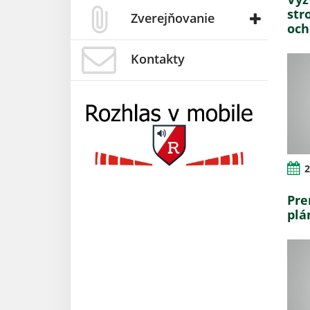
str
Zverejňovanie
oc
Kontakty
2
Pre
plá