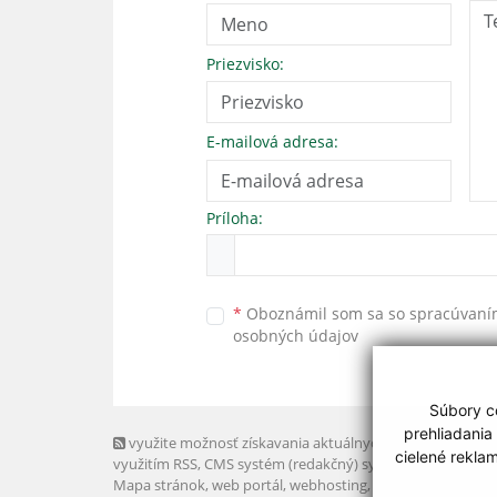
Priezvisko:
E-mailová adresa:
Príloha:
*
Oboznámil som sa so
spracúvan
osobných údajov
Súbory co
prehliadania
využite možnosť získavania aktuálnych informácií s
cielené rekla
využitím RSS
, CMS systém (redakčný) systém ECHELON 2,
Mapa stránok
,
web portál
,
webhosting
,
webex.digital, s.r.o