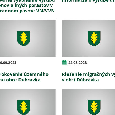
onov a iných porastov v
hrannom pásme VN/VVN
0.09.2023
22.08.2023
rokovanie územného
Riešenie migračných v
nu obce Dúbravka
v obci Dúbravka