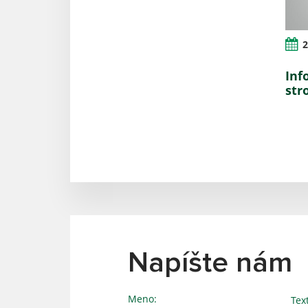
2
Inf
str
Napíšte nám
Meno:
Tex