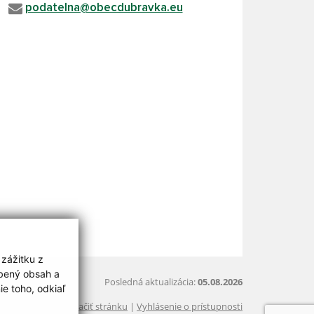
podatelna@obecdubravka.eu
 zážitku z
obený obsah a
Posledná aktualizácia:
05.08.2026
e toho, odkiaľ
Vytlačiť stránku
|
Vyhlásenie o prístupnosti