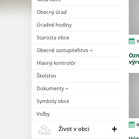
Obecný úrad
Úradné hodiny
Starosta obce
1
Obecné zastupiteľstvo
Ozn
výr
Hlavný kontrolór
Školstvo
Dokumenty
Symboly obce
Voľby
0
Život v obci
Výz