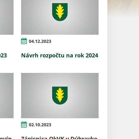
04.12.2023
023
Návrh rozpočtu na rok 2024
02.10.2023
revín
Zápisnica OkVK v Dúbravke