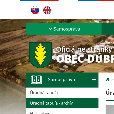
Samospráva
Oficiálne stránky
OBEC DÚB
Samospráva
Úr
Úradná tabuľa
Úradná tabuľa - archív
Naša obec