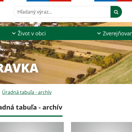
Hľadaný výraz...
Život v obci
Zverejňova
RAVKA
Úradná tabuľa - archív
adná tabuľa - archív