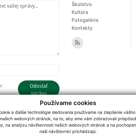
Školstvo
Kultúra
Fotogaléria
Kontakty
Odoslať
ím
správu
Používame cookies
okie a ďalšie technológie sledovania používame na zlepšenie vášho
 našich webových stránok, na to, aby sme vám zobrazovali prispôs
my, na analýzu návštevnosti našich webových stránok a na pochopeni
webdesign
|
naši návštevníci prichádzajú.
.
,