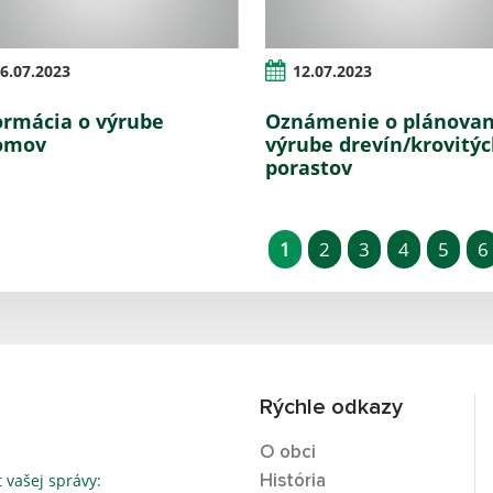
6.07.2023
12.07.2023
ormácia o výrube
Oznámenie o plánova
omov
výrube drevín/krovitý
porastov
1
2
3
4
5
6
Rýchle odkazy
O obci
t vašej správy:
História