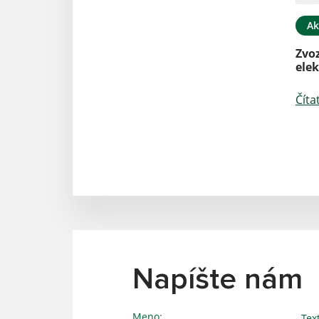
Ak
Zvo
ele
Číta
Napíšte nám
Meno:
Tex