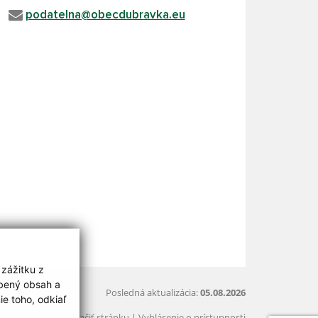
podatelna@obecdubravka.eu
 zážitku z
obený obsah a
Posledná aktualizácia:
05.08.2026
e toho, odkiaľ
Vytlačiť stránku
|
Vyhlásenie o prístupnosti