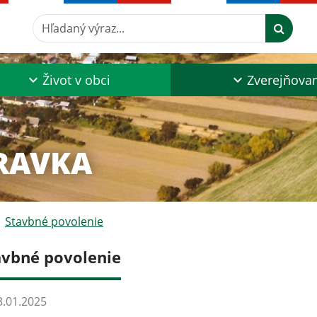
Hľadaný výraz...
Život v obci
Zverejňova
RAVKA
Stavbné povolenie
avbné povolenie
.01.2025