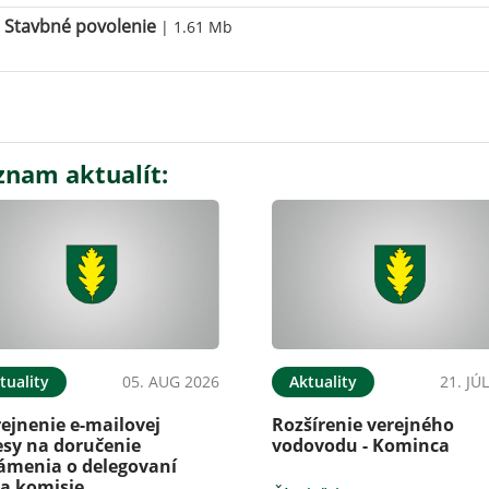
Stavbné povolenie
| 1.61 Mb
znam aktualít:
tuality
05. AUG 2026
Aktuality
21. JÚ
ejnenie e-mailovej
Rozšírenie verejného
esy na doručenie
vodovodu - Kominca
ámenia o delegovaní
na komisie