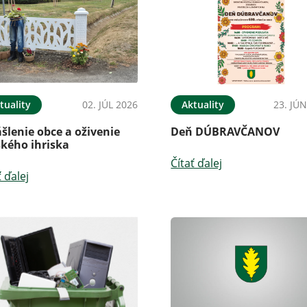
tuality
02. JÚL 2026
Aktuality
23. JÚ
šlenie obce a oživenie
Deň DÚBRAVČANOV
ského ihriska
Čítať ďalej
ť ďalej