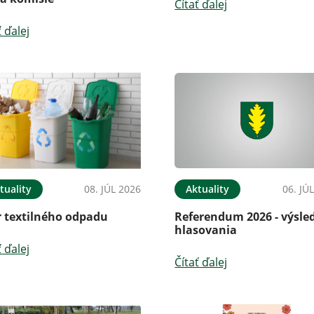
Čítať ďalej
ť ďalej
tuality
08. JÚL 2026
Aktuality
06. JÚ
r textilného odpadu
Referendum 2026 - výsle
hlasovania
ť ďalej
Čítať ďalej