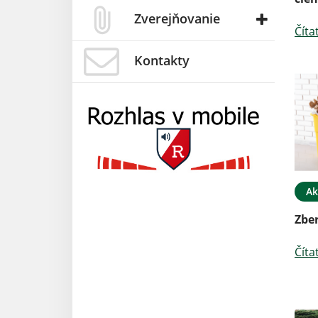
Zverejňovanie
Číta
Kontakty
Ak
Zbe
Číta