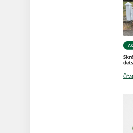
Ak
Skrá
det
Číta