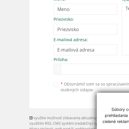
Priezvisko:
E-mailová adresa:
Príloha:
*
Oboznámil som sa so
spracúvan
osobných údajov
Súbory co
prehliadania
využite možnosť získavania aktuálnych informácií s
cielené rekla
využitím RSS
, CMS systém (redakčný) systém ECHELON 2,
Mapa stránok
,
web portál
,
webhosting
,
webex.digital, s.r.o