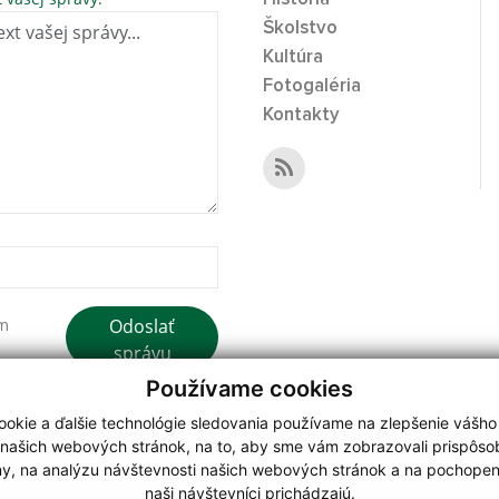
Školstvo
Kultúra
Fotogaléria
Kontakty
Odoslať
ím
správu
Používame cookies
okie a ďalšie technológie sledovania používame na zlepšenie vášho
 našich webových stránok, na to, aby sme vám zobrazovali prispôs
my, na analýzu návštevnosti našich webových stránok a na pochopeni
webdesign
|
naši návštevníci prichádzajú.
.
,