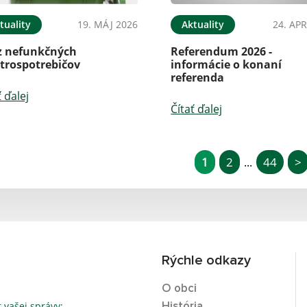
tuality
19. MÁJ 2026
Aktuality
24. APR
z nefunkčných
Referendum 2026 -
ktrospotrebičov
informácie o konaní
referenda
ť ďalej
Čítať ďalej
1
2
44
>
...
Rýchle odkazy
O obci
t vašej správy:
História