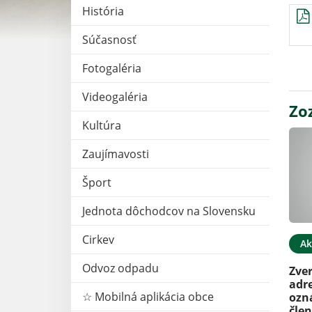
História
Súčasnosť
Fotogaléria
Videogaléria
Zo
Kultúra
Zaujímavosti
Šport
Jednota dôchodcov na Slovensku
Cirkev
Ak
Odvoz odpadu
Zver
adr
☆ Mobilná aplikácia obce
ozn
čle